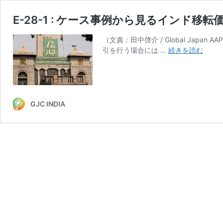
E-28-1 : ケース事例から見るインド
（文責：田中啓介 / Global Japa
E-
引を行う場合には …
続きを読む
28-
1
:
ケ
ー
GJC INDIA
ス
事
例
か
ら
見
る
イ
ン
ド
移