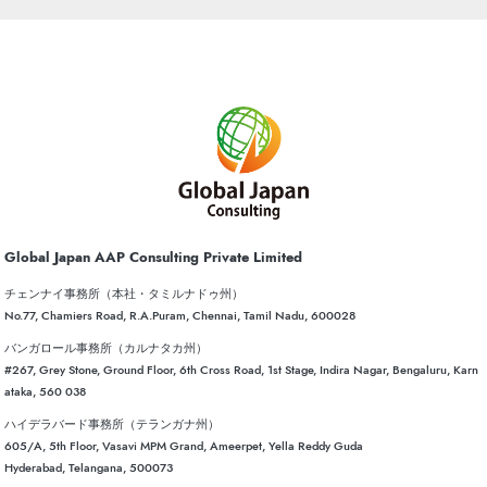
Global Japan AAP Consulting Private Limited
チェンナイ事務所（本社・タミルナドゥ州）
No.77, Chamiers Road, R.A.Puram, Chennai, Tamil Nadu, 600028
バンガロール事務所（カルナタカ州）
#267, Grey Stone, Ground Floor, 6th Cross Road, 1st Stage, Indira Nagar, Bengaluru, Karn
ataka, 560 038
ハイデラバード事務所（テランガナ州）
605/A, 5th Floor, Vasavi MPM Grand, Ameerpet, Yella Reddy Guda
Hyderabad, Telangana, 500073