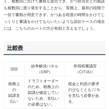
く、複数回に分けて書類も提出でき、かつ担当官との面談
も複数回に渡り発生することから、実務上、最初の段階で
一括で書類が用意できず、かつある程度の時間をかけてじ
っくりと審議をかけてもらいたいような訴訟ケースの場合
には、こちらのルートの方が有効と言えるでしょう。
比較表
紛争解決パネル
所得税審議官
項目
（DRP）
（CIT(A)）
ドラフトオーダー
税務上
税金と利息の要求
のため、税務上の
の
の少なくとも20％
賦課が確定してい
賦課支
を支払う必要があ
ないため、支払い
払い
る。
の必要はない。