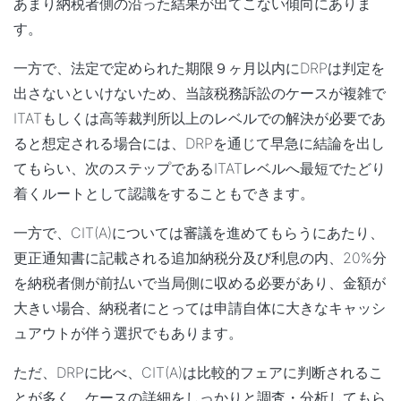
あまり納税者側の沿った結果が出てこない傾向にありま
す。
一方で、法定で定められた期限９ヶ月以内にDRPは判定を
出さないといけないため、当該税務訴訟のケースが複雑で
ITATもしくは高等裁判所以上のレベルでの解決が必要であ
ると想定される場合には、DRPを通じて早急に結論を出し
てもらい、次のステップであるITATレベルへ最短でたどり
着くルートとして認識をすることもできます。
一方で、CIT(A)については審議を進めてもらうにあたり、
更正通知書に記載される追加納税分及び利息の内、20%分
を納税者側が前払いで当局側に収める必要があり、金額が
大きい場合、納税者にとっては申請自体に大きなキャッシ
ュアウトが伴う選択でもあります。
ただ、DRPに比べ、CIT(A)は比較的フェアに判断されるこ
とが多く、ケースの詳細をしっかりと調査・分析してもら