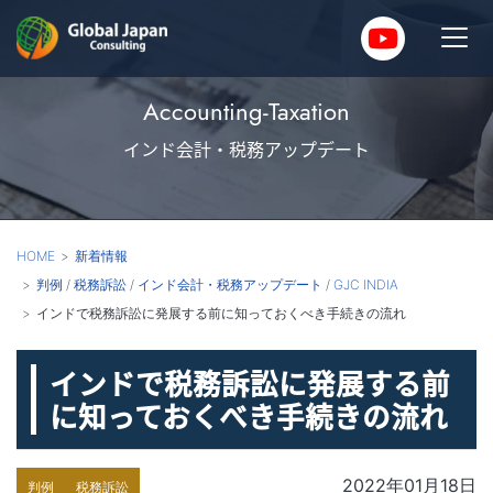
Accounting-Taxation
インド会計・税務アップデート
HOME
新着情報
判例
/
税務訴訟
/
インド会計・税務アップデート
/
GJC INDIA
インドで税務訴訟に発展する前に知っておくべき手続きの流れ
インドで税務訴訟に発展する前
に知っておくべき手続きの流れ
2022年01月18日
判例
税務訴訟