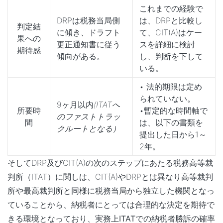
これまでの経験で
DRPは税務当局側
は、DRPと比較し
判定結
に傾き、ドラフト
て、CIT(A)はケー
果への
更正通知書に従う
スを詳細に検討
期待感
傾向がある。
し、判断を下して
いる。
• 法的期限は定め
られていない。
9ヶ月以内
(ITAT
へ
所要時
•暫定的な時間軸で
のファストトラッ
間
は、以下の書類を
クルートとなる）
提出した日から1～
2年。
そしてDRP及びCIT(A)の次のステップにあたる税務高等裁
判所（ITAT）に関しは、CIT(A)やDRPとは異なり高等裁判
所や最高裁判所と同様に税務当局から独立した機関となっ
ていることから、納税者にとっては合理的な決定を期待で
きる環境となっており、実務上
ITATでの納税者勝訴の確率