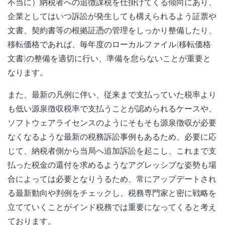
不当に）納税者への追徴課税を仕掛けてくる傾向にあり、
企業としてはいつ訴訟が発生しても構えられるよう証票や
文書、契約書等の根拠証憑の管理をしっかり整備したり、
移転価格であれば、毎年度のローカルファイル(移転価格
文書)の整備を適切に行い、準備を怠らないことが重要と
なります。
また、最新の凡例に伴い、従来まで支払っていた税率より
も低い源泉徴収税率で支払うことが認められるケースや、
ソフトウェアライセンスのようにそもそも源泉徴収が必要
なくなるような最新の税務訴訟事例もあるため、必要に応
じて、納税者側から当局へ追加訴訟を起こし、これまで支
払った税金の還付を求めるようなアグレッシブな姿勢も場
合によっては必要となりうるため、常にアップデートされ
る最新動向や判例をチェックし、税務専門家と密に戦略を
立てていくことがインド税務では重要になってくると考え
ております。