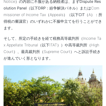
Notice）の内容に不服がある納税者は、まず
Dispute Res
olution Panel
（以下
DRP
：紛争解決パネル）またはCom
missioner of Income Tax（Appeals）（以下
CIT
（A）：所
得税の審議官）のいずれかに不服申立てを行うことができ
ます。
そして、所定の手続きを経て税務高等裁判所（Income Ta
x Appellate Tribunal（以下ITAT））や高等裁判所（High
Court）、最高裁判所（Supreme Court）へと訴訟手続き
が進んでいく形となります。