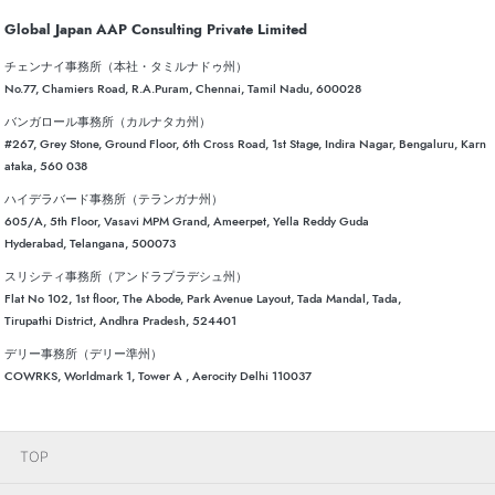
Global Japan AAP Consulting Private Limited
チェンナイ事務所（本社・タミルナドゥ州）
No.77, Chamiers Road, R.A.Puram, Chennai, Tamil Nadu, 600028
バンガロール事務所（カルナタカ州）
#267, Grey Stone, Ground Floor, 6th Cross Road, 1st Stage, Indira Nagar, Bengaluru, Karn
ataka, 560 038
ハイデラバード事務所（テランガナ州）
605/A, 5th Floor, Vasavi MPM Grand, Ameerpet, Yella Reddy Guda
Hyderabad, Telangana, 500073
スリシティ事務所（アンドラプラデシュ州）
Flat No 102, 1st floor, The Abode, Park Avenue Layout, Tada Mandal, Tada,
Tirupathi District, Andhra Pradesh, 524401
デリー事務所（デリー準州）
COWRKS, Worldmark 1, Tower A , Aerocity Delhi 110037
TOP