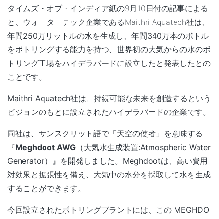
タイムズ・オブ・インディア紙の9月10日付の記事による
と、ウォーターテック企業であるMaithri Aquatech
社
は、
年間250万リットルの水を生成し、年間340万本のボトル
をボトリングする
能力を持つ、
世界初の大気からの水のボ
トリング工場をハイデラバードに設立
したと発表したとの
ことです。
Maithri Aquatech社は、持続可能な未来を創造するという
ビジョンのもとに設立されたハイデラバードの企業です。
同社は、サンスクリット語で「天空の使者」を意味する
『
Meghdoot AWG
（大気水生成装置:Atmospheric Water
Generator）』を開発しました。Meghdootは、高い費用
対効果と拡張性を備え、大気中の水分を採取して水を生成
することができます。
今回設立されたボトリングプラントには、この MEGHDO