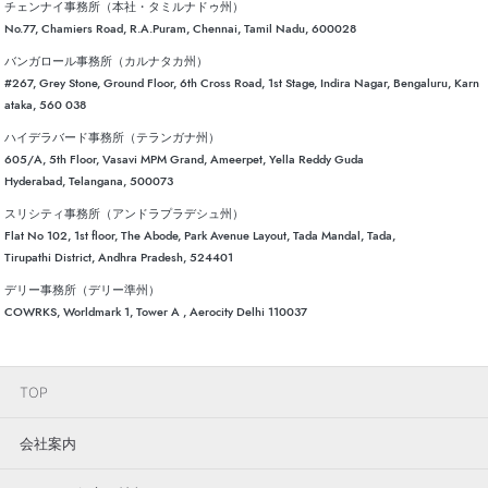
チェンナイ事務所（本社・タミルナドゥ州）
No.77, Chamiers Road, R.A.Puram, Chennai, Tamil Nadu, 600028
バンガロール事務所（カルナタカ州）
#267, Grey Stone, Ground Floor, 6th Cross Road, 1st Stage, Indira Nagar, Bengaluru, Karn
ataka, 560 038
ハイデラバード事務所（テランガナ州）
605/A, 5th Floor, Vasavi MPM Grand, Ameerpet, Yella Reddy Guda
Hyderabad, Telangana, 500073
スリシティ事務所（アンドラプラデシュ州）
Flat No 102, 1st floor, The Abode, Park Avenue Layout, Tada Mandal, Tada,
Tirupathi District, Andhra Pradesh, 524401
デリー事務所（デリー準州）
COWRKS, Worldmark 1, Tower A , Aerocity Delhi 110037
TOP
会社案内