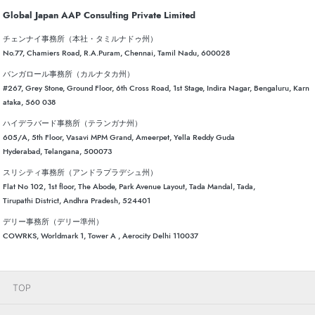
Global Japan AAP Consulting Private Limited
チェンナイ事務所（本社・タミルナドゥ州）
No.77, Chamiers Road, R.A.Puram, Chennai, Tamil Nadu, 600028
バンガロール事務所（カルナタカ州）
#267, Grey Stone, Ground Floor, 6th Cross Road, 1st Stage, Indira Nagar, Bengaluru, Karn
ataka, 560 038
ハイデラバード事務所（テランガナ州）
605/A, 5th Floor, Vasavi MPM Grand, Ameerpet, Yella Reddy Guda
Hyderabad, Telangana, 500073
スリシティ事務所（アンドラプラデシュ州）
Flat No 102, 1st floor, The Abode, Park Avenue Layout, Tada Mandal, Tada,
Tirupathi District, Andhra Pradesh, 524401
デリー事務所（デリー準州）
COWRKS, Worldmark 1, Tower A , Aerocity Delhi 110037
TOP