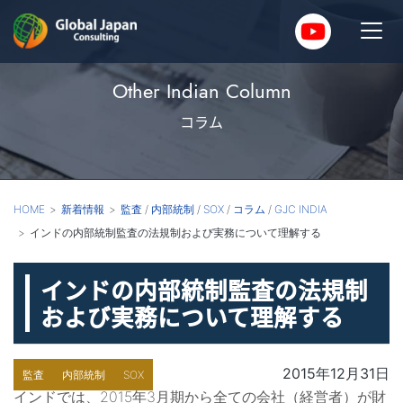
Other Indian Column
コラム
HOME
新着情報
監査
/
内部統制
/
SOX
/
コラム
/
GJC INDIA
インドの内部統制監査の法規制および実務について理解する
インドの内部統制監査の法規制
および実務について理解する
2015年12月31日
監査
内部統制
SOX
インドでは、2015年3月期から全ての会社（経営者）が財