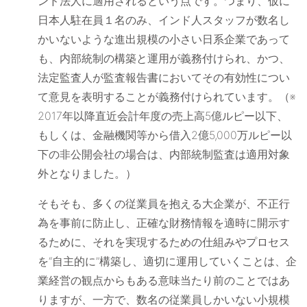
ンド法人に適用されるという点です。つまり、仮に
日本人駐在員１名のみ、インド人スタッフが数名し
かいないような進出規模の小さい日系企業であって
も、内部統制の構築と運用が義務付けられ、かつ、
法定監査人が監査報告書においてその有効性につい
て意見を表明することが義務付けられています。（※
2017年以降直近会計年度の売上高5億ルピー以下、
もしくは、金融機関等から借入2億5,000万ルピー以
下の非公開会社の場合は、内部統制監査は適用対象
外となりました。）
そもそも、多くの従業員を抱える大企業が、不正行
為を事前に防止し、正確な財務情報を適時に開示す
るために、それを実現するための仕組みやプロセス
を“自主的に”構築し、適切に運用していくことは、企
業経営の観点からもある意味当たり前のことではあ
りますが、一方で、数名の従業員しかいない小規模