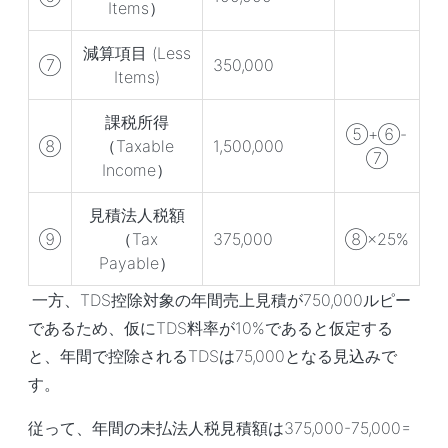
Items）
減算項目 (Less
⑦
350,000
Items)
課税所得
⑤+⑥-
⑧
（Taxable
1,500,000
⑦
Income）
見積法人税額
⑨
（Tax
375,000
⑧×25%
Payable）
一方、TDS控除対象の年間売上見積が750,000ルピー
であるため、仮にTDS料率が10%であると仮定する
と、年間で控除されるTDSは75,000となる見込みで
す。
従って、年間の未払法人税見積額は375,000-75,000=