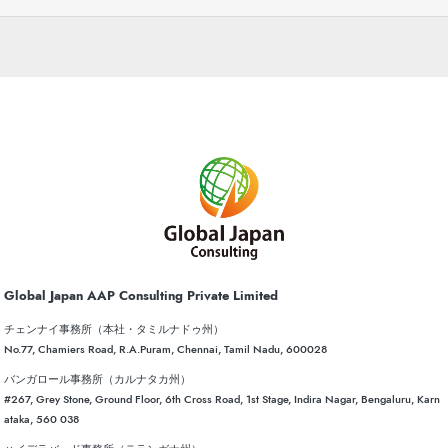
Global Japan AAP Consulting Private Limited
チェンナイ事務所（本社・タミルナドゥ州）
No.77, Chamiers Road, R.A.Puram, Chennai, Tamil Nadu, 600028
バンガロール事務所（カルナタカ州）
#267, Grey Stone, Ground Floor, 6th Cross Road, 1st Stage, Indira Nagar, Bengaluru, Karn
ataka, 560 038