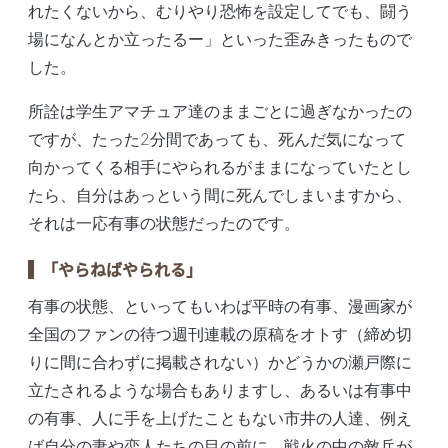
れたくないから、むりやり恐怖を設定してでも、闘う
場になんとか立ったるー」といった歪みきったもので
した。
所詮は学生アマチュア達のままごとに過ぎなかったの
ですが、たった2分間であっても、死んだ気になって
向かってくる相手にやられるがままになっていたとし
たら、自分はあっという間に死んでしまいますから、
それは一応有事の状態だったのです。
「やらねばやられる」
有事の状態、といってもいわば平時の有事、漫画家が
全国のファンの待つ週刊連載の原稿をオトす（締め切
りに間に合わずに掲載されない）かどうかの瀬戸際に
立たされるような場合もありますし、あるいは有事中
の有事、人に手を上げたこともない市井の人達、例え
ば自分の妻や恋人たちの目の前に、戦火の中の敵兵が