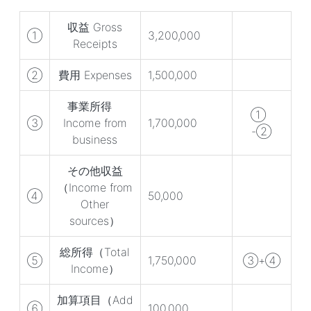
収益 Gross
①
3,200,000
Receipts
②
費用 Expenses
1,500,000
事業所得
①
③
Income from
1,700,000
-②
business
その他収益
（Income from
④
50,000
Other
sources）
総所得（Total
⑤
1,750,000
③+④
Income）
加算項目（Add
⑥
100,000