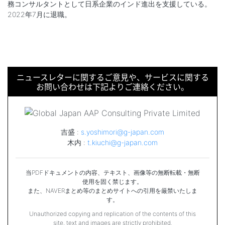
務コンサルタントとして日系企業のインド進出を支援している。
2022年7月に退職。
ニュースレターに関するご意見や、サービスに関する
お問い合わせは下記よりご連絡ください。
吉盛 :
s.yoshimori@g-japan.com
木内 :
t.kiuchi@g-japan.com
当PDFドキュメントの内容、テキスト、画像等の無断転載・無断
使用を固く禁じます。
また、NAVERまとめ等のまとめサイトへの引用を厳禁いたしま
す。
Unauthorized copying and replication of the contents of this
site, text and images are strictly prohibited.