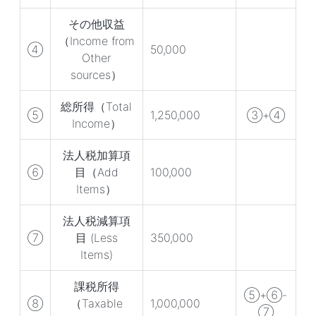
その他収益
（Income from
④
50,000
Other
sources）
総所得（Total
⑤
1,250,000
③+④
Income）
法人税加算項
⑥
目（Add
100,000
Items）
法人税減算項
⑦
目 (Less
350,000
Items)
課税所得
⑤+⑥-
⑧
（Taxable
1,000,000
⑦