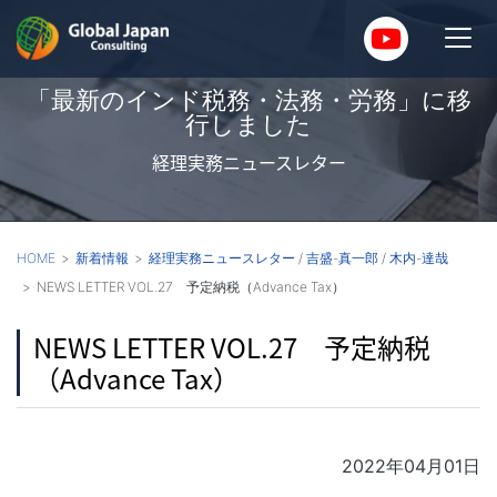
「最新のインド税務・法務・労務」に移
行しました
経理実務ニュースレター
HOME
新着情報
経理実務ニュースレター
/
吉盛-真一郎
/
木内-達哉
NEWS LETTER VOL.27 予定納税（Advance Tax）
NEWS LETTER VOL.27 予定納税
（Advance Tax）
2022年04月01日