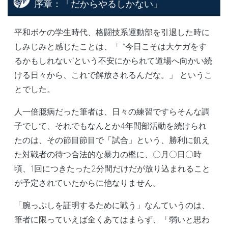
序章：「だからやるしかない」
平和ボケの学生時代、格闘技系運動部を引退した時に
しみじみと感じたことは、「 “今日こそは大ケガをす
るかもしれない”という不安にかられて道場へ向かい続
ける日々から、これで解放されるんだな。」 というこ
とでした。
人一倍臆病だった筆者は、日々の練習ですらそんな調
子でして、それでもなんとか4年間部活動を続けられ
たのは、その節目節目で「試合」という、勝利に飢え
た対戦者の待つ合法的な暴力の檻に、〇月〇日〇時
頃、1回につきたった2分間だけだが放り込まれること
が予定されていたからに他なりません。
「腕っぷしを証明するために戦う」なんていうのは、
筆者に限っていえば全くあてはまらず、「弱いと思わ