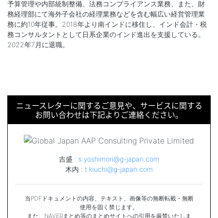
予算管理や内部統制整備、法務コンプライアンス業務、また、財
務経理部にて海外子会社の経理業務などを含む幅広い経営管理業
務に約10年従事。2018年より南インドに移住し、インド会計・税
務コンサルタントとして日系企業のインド進出を支援している。
2022年7月に退職。
ニュースレターに関するご意見や、サービスに関する
お問い合わせは下記よりご連絡ください。
吉盛 :
s.yoshimori@g-japan.com
木内 :
t.kiuchi@g-japan.com
当PDFドキュメントの内容、テキスト、画像等の無断転載・無断
使用を固く禁じます。
また、NAVERまとめ等のまとめサイトへの引用を厳禁いたしま