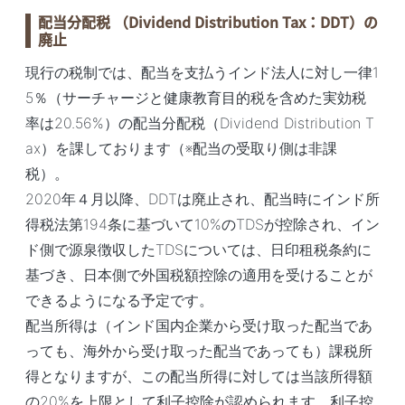
配当分配税 （Dividend Distribution Tax：DDT）の
廃止
現行の税制では、配当を支払うインド法人に対し一律1
5％（サーチャージと健康教育目的税を含めた実効税
率は20.56%）の配当分配税（Dividend Distribution T
ax）を課しております（※配当の受取り側は非課
税）。
2020年４月以降、DDTは廃止され、配当時にインド所
得税法第194条に基づいて10%のTDSが控除され、イン
ド側で源泉徴収したTDSについては、日印租税条約に
基づき、日本側で外国税額控除の適用を受けることが
できるようになる予定です。
配当所得は（インド国内企業から受け取った配当であ
っても、海外から受け取った配当であっても）課税所
得となりますが、この配当所得に対しては当該所得額
の20%を上限として利子控除が認められます。利子控