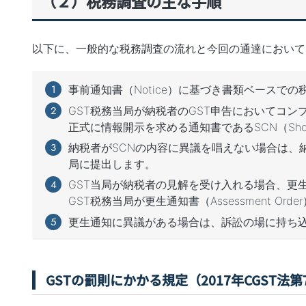
（２）税務調査の主な手順
以下に、一般的な税務調査の流れと今回の通達において
事前通知書（Notice）に基づき書類ベースで
GST税務当局が納税者のGST申告においてコ
正式に情報開示を求める通知書であるSCN（Show 
納税者がSCNの内容に異議を唱えない場合は、
局に提出します。
GST当局が納税者の見解を受け入れる場合、更
GST税務当局が更生通知書（Assessment Ord
更生通知に異議がある場合は、訴訟の場に持ち
GSTの罰則にかかる規定（2017年CGST法