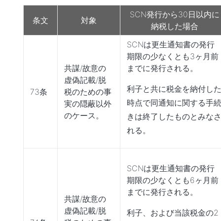
SCN発行から30日以内に
条文
対象
納税した場合
SCNは更生通知書の発行
期限の少なくとも3ヶ月前
共謀/故意の
までに発行される。
虚偽記載/脱
利子と共に税金を納付し
73条
税のための事
時点で同通知に関する手
実の隠蔽以外
のケース。
きは終了したものとみな
れる。
SCNは更生通知書の発行
期限の少なくとも6ヶ月前
までに発行される。
共謀/故意の
虚偽記載/脱
利子、および当該税金の2