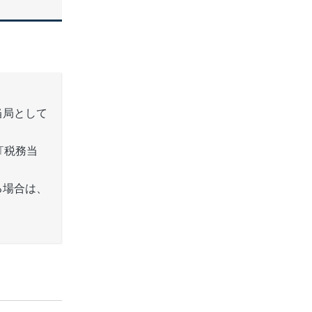
当局として
T税務当
る場合は、