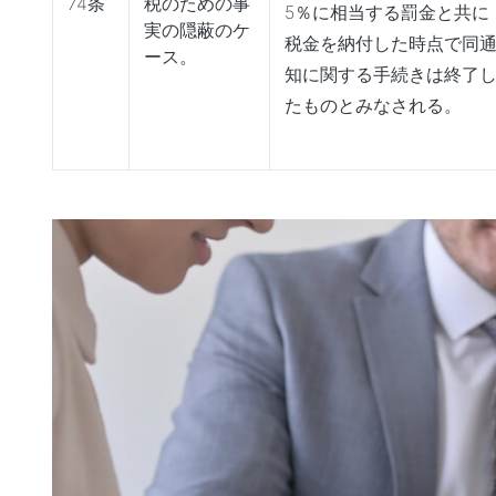
74条
税のための事
5％に相当する罰金と共に
実の隠蔽のケ
税金を納付した時点で同
ース。
知に関する手続きは終了
たものとみなされる。