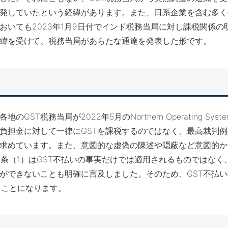
多発していたという経緯があります。また、日系企業を含む多
いても2023年1月9日付でインド税務当局に対し課税関係の
緯を受けて、税務当局があらたな通達を発表した形です。
税務当局が2022年5月のNorthern Operating Syst
負担金に対して一律にGSTを課税するのではなく、最高裁判
求めています。また、意図的な虚偽の陳述や隠蔽など意図的か
74条（1）はGST不払いの事実だけでは適用されるものではな
ができないことも明確に言及しました。そのため、GST不払
ることになります。