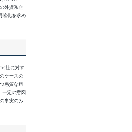
くの外資系企
明確化を求め
ems社に対す
例のケースの
つ悪質な租
く、一定の意図
いの事実のみ