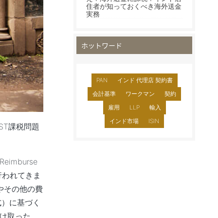
住者が知っておくべき海外送金
実務
ホットワード
PAN
インド 代理店 契約書
会計基準
ワークマン
契約
雇用
LLP
輸入
インド市場
ISIN
るGST課税問題
mburse
く行われてきま
与やその他の費
式）に基づく
受け取った