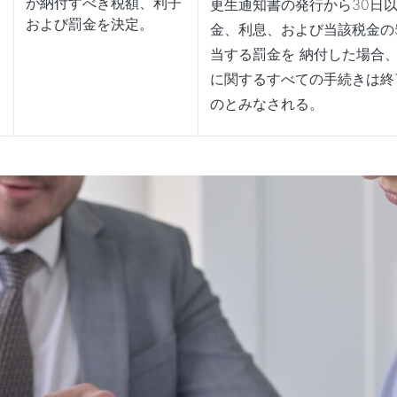
が納付すべき税額、利子
更生通知書の発行から30日
および罰金を決定。
金、利息、および当該税金の
通
当する罰金を 納付した場合
し
に関するすべての手続きは終
のとみなされる。