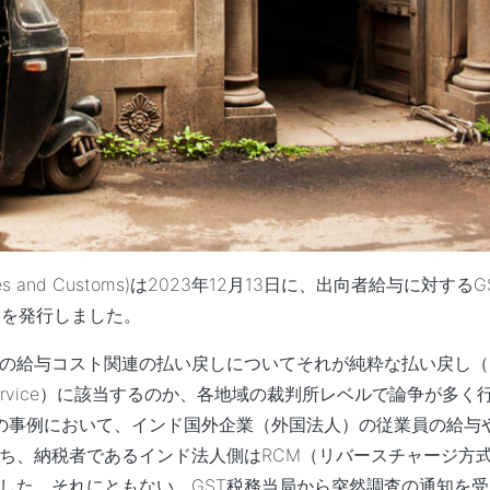
 Taxes and Customs)は2023年12月13日に、出向者給与に対す
）を発行しました。
給与コスト関連の払い戻しについてそれが純粋な払い戻し（Rei
 Service）に該当するのか、各地域の裁判所レベルで論争が多
Systems 社の事例において、インド国外企業（外国法人）の従業員の給
ち、納税者であるインド法人側はRCM（リバースチャージ方
した。それにともない、GST税務当局から突然調査の通知を