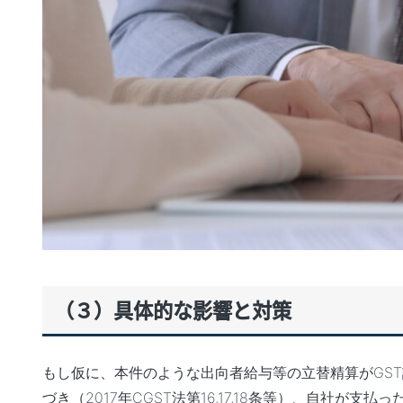
（３）具体的な影響と対策
もし仮に、本件のような出向者給与等の立替精算がGS
づき（2017年CGST法第16,17,18条等）、自社