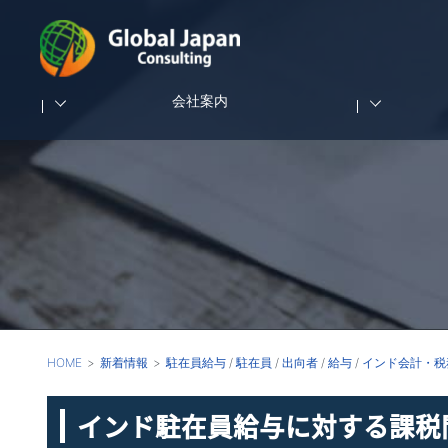
会社案内
HOME
新着情報
駐在員給与
/
駐在員
/
出向者
/
給与
/
インド会計・税
インド駐在員給与に対する課税