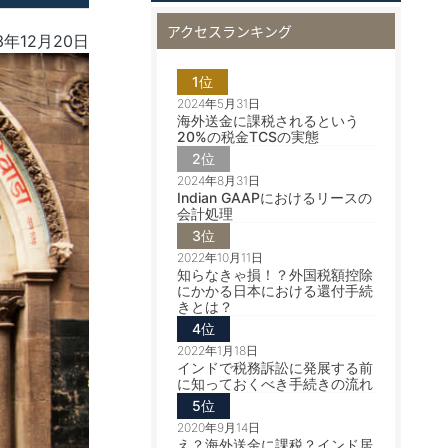
アクセスランキング
3年12月20日
1位
2024年5月31日
海外送金に課税されるという
20%の税金TCSの実態
2位
2024年8月31日
Indian GAAPにおけるリースの
会計処理
3位
2022年10月11日
知らなきゃ損！？外国税額控除
にかかる日本における還付手続
きとは？
4位
2022年1月18日
インドで税務訴訟に発展する前
に知っておくべき手続きの流れ
5位
2020年9月14日
え？海外送金に課税？インド居