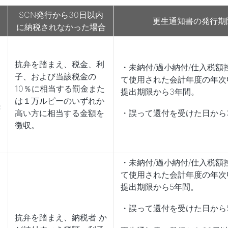
SCN発行から30日以内
更生通知書の発行期
に
納税されなかった場合
抗弁を踏まえ、税金、利
・未納付/過小納付/仕入税額
子、および当該税金の
て使用された会計年度の年次
10％に相当する罰金また
た
提出期限から3年間。
は１万ルピーのいずれか
続
高い方に相当する金額を
・誤って還付を受けた日から
さ
徴収。
・未納付/過小納付/仕入税額
て使用された会計年度の年次
提出期限から5年間。
・誤って還付を受けた日から
抗弁を踏まえ、納税者 か