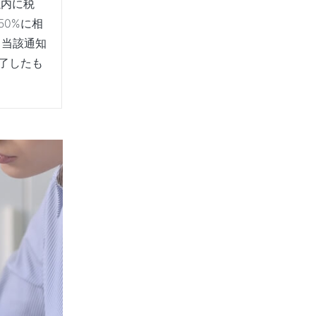
以内に税
50%に相
、当該通知
了したも