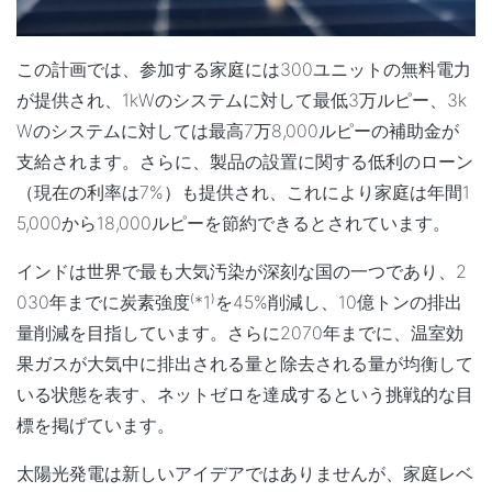
この計画では、参加する家庭には300ユニットの無料電力
が提供され、1kWのシステムに対して最低3万ルピー、3k
Wのシステムに対しては最高7万8,000ルピーの補助金が
支給されます。さらに、製品の設置に関する低利のローン
（現在の利率は7%）も提供され、これにより家庭は年間1
5,000から18,000ルピーを節約できるとされています。
インドは世界で最も大気汚染が深刻な国の一つであり、2
030年までに炭素強度⁽*1⁾を45%削減し、10億トンの排出
量削減を目指しています。さらに2070年までに、温室効
果ガスが大気中に排出される量と除去される量が均衡して
いる状態を表す、ネットゼロを達成するという挑戦的な目
標を掲げています。
太陽光発電は新しいアイデアではありませんが、家庭レベ