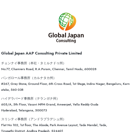
Global Japan AAP Consulting Private Limited
チェンナイ事務所（本社・タミルナドゥ州）
No.77, Chamiers Road, R.A.Puram, Chennai, Tamil Nadu, 600028
バンガロール事務所（カルナタカ州）
#267, Grey Stone, Ground Floor, 6th Cross Road, 1st Stage, Indira Nagar, Bengaluru, Karn
ataka, 560 038
ハイデラバード事務所（テランガナ州）
605/A, 5th Floor, Vasavi MPM Grand, Ameerpet, Yella Reddy Guda
Hyderabad, Telangana, 500073
スリシティ事務所（アンドラプラデシュ州）
Flat No 102, 1st floor, The Abode, Park Avenue Layout, Tada Mandal, Tada,
Tirupathi District, Andhra Pradesh, 524401