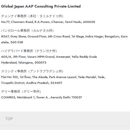
Global Japan AAP Consulting Private Limited
チェンナイ事務所（本社・タミルナドゥ州）
No.77, Chamiers Road, R.A.Puram, Chennai, Tamil Nadu, 600028
バンガロール事務所（カルナタカ州）
#267, Grey Stone, Ground Floor, 6th Cross Road, 1st Stage, Indira Nagar, Bengaluru, Karn
ataka, 560 038
ハイデラバード事務所（テランガナ州）
605/A, 5th Floor, Vasavi MPM Grand, Ameerpet, Yella Reddy Guda
Hyderabad, Telangana, 500073
スリシティ事務所（アンドラプラデシュ州）
Flat No 102, 1st floor, The Abode, Park Avenue Layout, Tada Mandal, Tada,
Tirupathi District, Andhra Pradesh, 524401
デリー事務所（デリー準州）
COWRKS, Worldmark 1, Tower A , Aerocity Delhi 110037
TOP