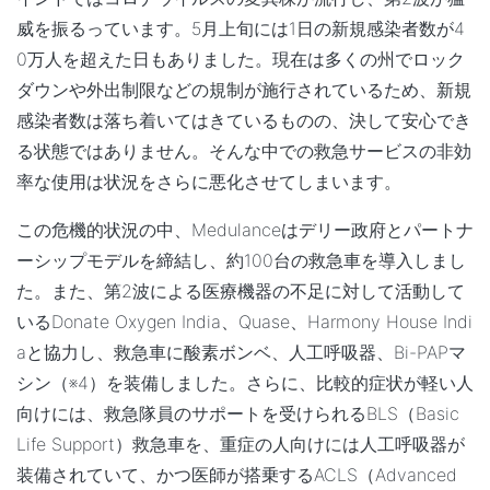
威を振るっています。5月上旬には1日の新規感染者数が4
0万人を超えた日もありました。現在は多くの州でロック
ダウンや外出制限などの規制が施行されているため、新規
感染者数は落ち着いてはきているものの、決して安心でき
る状態ではありません。そんな中での救急サービスの非効
率な使用は状況をさらに悪化させてしまいます。
この危機的状況の中、Medulanceは
デリー政府とパートナ
ーシップモデルを締結
し、約100台の救急車を導入しまし
た。また、第2波による医療機器の不足に対して活動して
いるDonate Oxygen India、Quase、Harmony House Indi
aと協力し、救急車に酸素ボンベ、人工呼吸器、Bi-PAPマ
シン（※4）を装備しました。さらに、比較的症状が軽い人
向けには、救急隊員のサポートを受けられるBLS（Basic
Life Support）救急車を、重症の人向けには人工呼吸器が
装備されていて、かつ医師が搭乗するACLS（Advanced