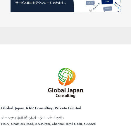
Global Japan AAP Consulting Private Limited
チェンナイ事務所（本社・タミルナドゥ州）
No.77, Chamiers Road, R.A.Puram, Chennai, Tamil Nadu, 600028