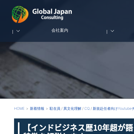
会社案内
HOME
新着情報
駐在員
/
異文化理解
/
CQ
/
新規赴任者向けYoutub
【インドビジネス歴10年超が