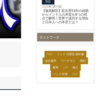
5位
2025年2月10日
【徹底解剖】駐在歴13年の経験
からインド人の本質を9つの視
点で解明！世界で成功する理由
と日本人への本音とは？
ホットワード
PAN
インド 代理店 契約書
会計基準
ワークマン
契約
雇用
LLP
輸入
インド市場
ISIN