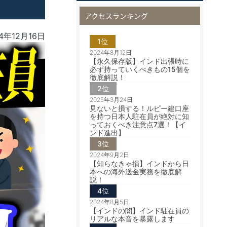
アクセスランキング
4年12月16日
1位
2024年8月12日
【永久保存版】インド出張時に
必ず持っていくべきもの15個を
徹底解説！
2位
2025年3月24日
見ないと損する！ルピー建口座
を持つ日本人駐在員が絶対に知
っておくべき注意点7選！【イ
ンド進出】
3位
2024年9月2日
【知らなきゃ損】インドから日
本への海外送金実務を徹底解
説！
4位
2024年8月5日
【インドの闇】インド駐在員の
リアルな本音を暴露します