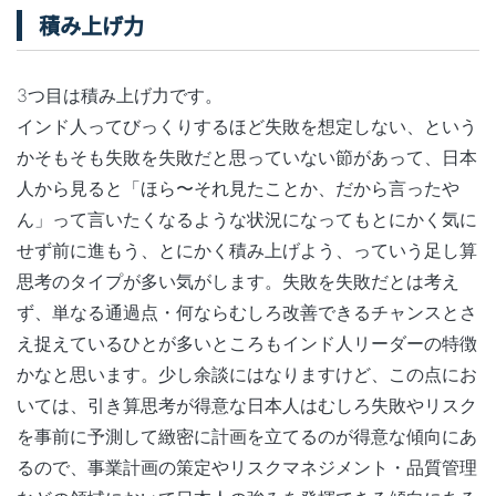
積み上げ力
3つ目は積み上げ力です。
インド人ってびっくりするほど失敗を想定しない、という
かそもそも失敗を失敗だと思っていない節があって、日本
人から見ると「ほら〜それ見たことか、だから言ったや
ん」って言いたくなるような状況になってもとにかく気に
せず前に進もう、とにかく積み上げよう、っていう足し算
思考のタイプが多い気がします。失敗を失敗だとは考え
ず、単なる通過点・何ならむしろ改善できるチャンスとさ
え捉えているひとが多いところもインド人リーダーの特徴
かなと思います。少し余談にはなりますけど、この点にお
いては、引き算思考が得意な日本人はむしろ失敗やリスク
を事前に予測して緻密に計画を立てるのが得意な傾向にあ
るので、事業計画の策定やリスクマネジメント・品質管理