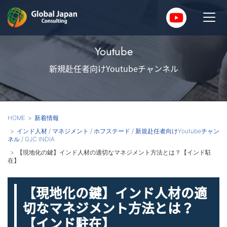
Youtube
新規赴任者向けYoutubeチャンネル
HOME
新着情報
インド人材
/
マネジメント
/
ホフステード
/
新規赴任者向けYoutubeチャン
ネル
/
GJC INDIA
【現地化の鍵】インド人材の適切なマネジメント方法とは？【インド駐
在】
【現地化の鍵】インド人材の適
切なマネジメント方法とは？
【インド駐在】