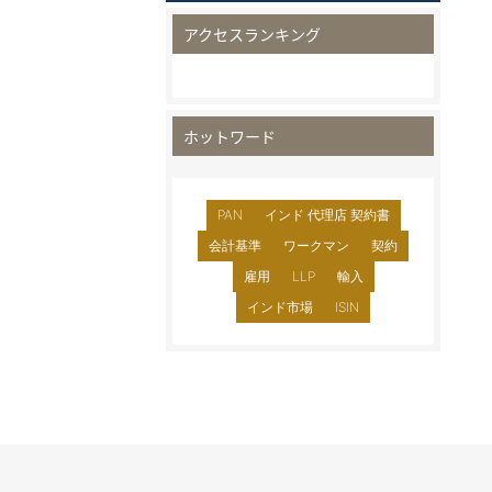
アクセスランキング
ホットワード
PAN
インド 代理店 契約書
会計基準
ワークマン
契約
雇用
LLP
輸入
インド市場
ISIN