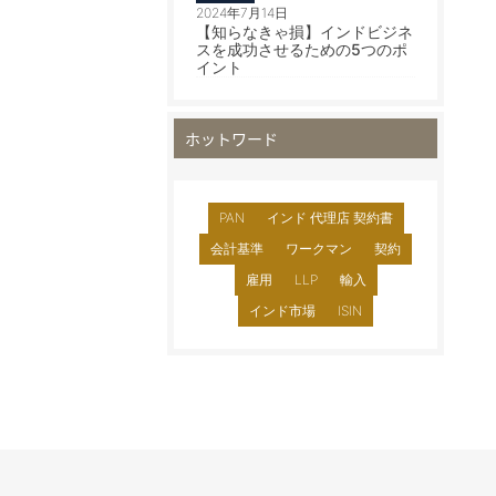
2024年7月14日
【知らなきゃ損】インドビジネ
スを成功させるための5つのポ
イント
ホットワード
PAN
インド 代理店 契約書
会計基準
ワークマン
契約
雇用
LLP
輸入
インド市場
ISIN