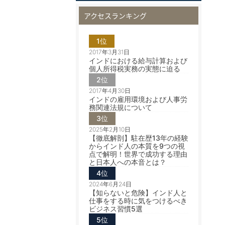
アクセスランキング
1位
2017年3月31日
インドにおける給与計算および
個人所得税実務の実態に迫る
2位
2017年4月30日
インドの雇用環境および人事労
務関連法規について
3位
2025年2月10日
【徹底解剖】駐在歴13年の経験
からインド人の本質を9つの視
点で解明！世界で成功する理由
と日本人への本音とは？
4位
2024年6月24日
【知らないと危険】インド人と
仕事をする時に気をつけるべき
ビジネス習慣5選
5位