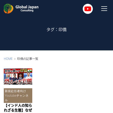
タグ：印僑
HOME
印僑の記事一覧
新規赴任者向け
Youtubeチャンネ
ル
【インド人の知ら
れざる生態】なぜ