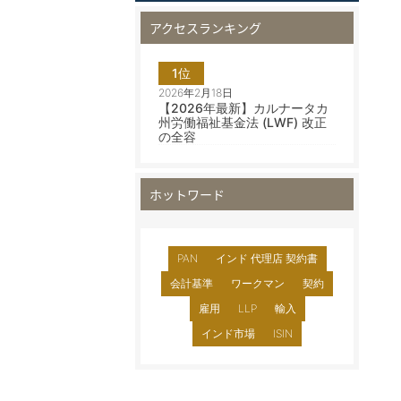
アクセスランキング
1位
2026年2月18日
【2026年最新】カルナータカ
州労働福祉基金法 (LWF) 改正
の全容
ホットワード
PAN
インド 代理店 契約書
会計基準
ワークマン
契約
雇用
LLP
輸入
インド市場
ISIN