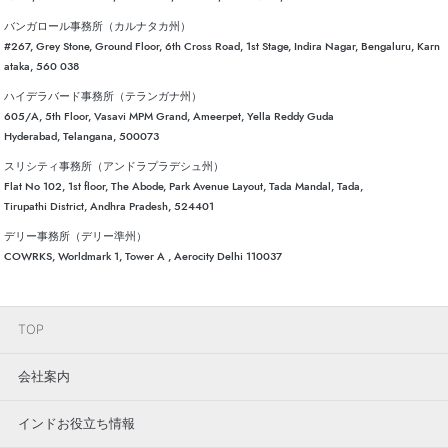
バンガロール事務所（カルナタカ州）
#267, Grey Stone, Ground Floor, 6th Cross Road, 1st Stage, Indira Nagar, Bengaluru, Karn
ataka, 560 038
ハイデラバード事務所（テランガナ州）
605/A, 5th Floor, Vasavi MPM Grand, Ameerpet, Yella Reddy Guda
Hyderabad, Telangana, 500073
スリシティ事務所（アンドラプラデシュ州）
Flat No 102, 1st floor, The Abode, Park Avenue Layout, Tada Mandal, Tada,
Tirupathi District, Andhra Pradesh, 524401
デリー事務所（デリー準州）
COWRKS, Worldmark 1, Tower A , Aerocity Delhi 110037
TOP
会社案内
インドお役立ち情報