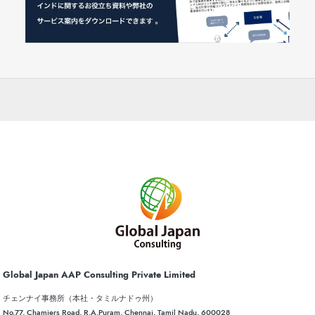
Global Japan AAP Consulting Private Limited
チェンナイ事務所（本社・タミルナドゥ州）
No.77, Chamiers Road, R.A.Puram, Chennai, Tamil Nadu, 600028