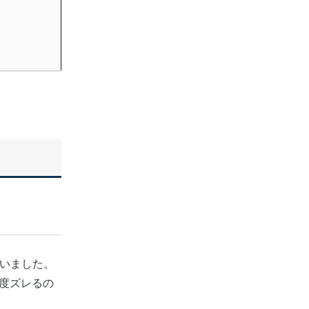
いました。
年度ズレる
の