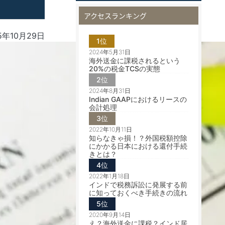
アクセスランキング
5年10月29日
1位
2024年5月31日
海外送金に課税されるという
20%の税金TCSの実態
2位
2024年8月31日
Indian GAAPにおけるリースの
会計処理
3位
2022年10月11日
知らなきゃ損！？外国税額控除
にかかる日本における還付手続
きとは？
4位
2022年1月18日
インドで税務訴訟に発展する前
に知っておくべき手続きの流れ
5位
2020年9月14日
え？海外送金に課税？インド居