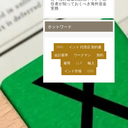
住者が知っておくべき海外送金
実務
ホットワード
PAN
インド 代理店 契約書
会計基準
ワークマン
契約
雇用
LLP
輸入
インド市場
ISIN