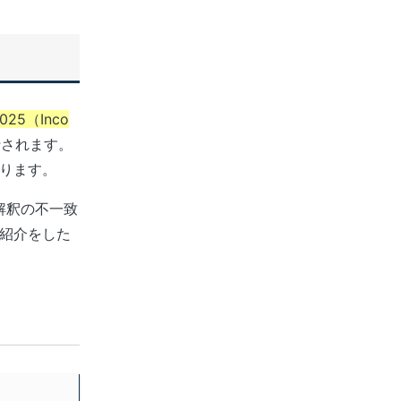
5（Inco
行されます。
ります。
解釈の不一致
紹介をした