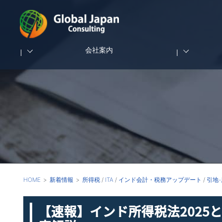
会社案内
HOME
新着情報
所得税
/
ITA
/
インド会計・税務アップデート
/
引地
【速報】インド所得税法202