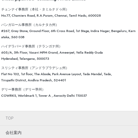
チェンナイ事務所（本社・タミルナドゥ州）
No.77, Chamiers Road, R.A.Puram, Chennai, Tamil Nadu, 600028
バンガロール事務所（カルナタカ州）
#267, Grey Stone, Ground Floor, 6th Cross Road, 1st Stage, Indira Nagar, Bengaluru, Karn
ataka, 560 038
ハイデラバード事務所（テランガナ州）
605/A, 5th Floor, Vasavi MPM Grand, Ameerpet, Yella Reddy Guda
Hyderabad, Telangana, 500073
スリシティ事務所（アンドラプラデシュ州）
Flat No 102, 1st floor, The Abode, Park Avenue Layout, Tada Mandal, Tada,
Tirupathi District, Andhra Pradesh, 524401
デリー事務所（デリー準州）
COWRKS, Worldmark 1, Tower A , Aerocity Delhi 110037
TOP
会社案内