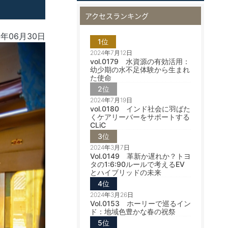
アクセスランキング
0年06月30日
1位
2024年7月12日
vol.0179 水資源の有効活用：
幼少期の水不足体験から生まれ
た使命
2位
2024年7月19日
vol.0180 インド社会に羽ばた
くケアリーバーをサポートする
CLiC
3位
2024年3月7日
Vol.0149 革新か遅れか？トヨ
タの1:6:90ルールで考えるEV
とハイブリッドの未来
4位
2024年3月26日
Vol.0153 ホーリーで巡るイン
ド：地域色豊かな春の祝祭
5位