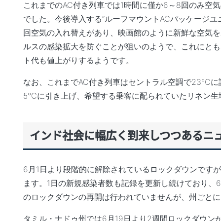
これまでのAC付き列車では1時間に僅か6～8回のみ空
でした。今後導入する“ルーフマウントACパッケージユニット（RMPU
回空気の入れ替え
があり、
映画館のように新鮮な空気を
ルスの感染拡大を防ぐことが狙いのようで、これにとも
ト代も値上がり
するようです。
なお、これまでAC付き列車はセントラル空調で23℃
5℃に引き上げ、希望する乗客に配られていたリネン生
インド社会に幅広く到来しつつあるニ
6月1日より段階的に解除されているロックダウンです
ます。1日の新規感染者数も記録を更新し続けており、6月
のロックダウンの再開は行われていませんが、州ごとに
タミル・ナドゥ州では6月19日より2週間ロックダウ