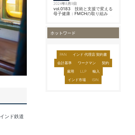
2024年8月9日
vol.0183 技術と支援で変える
母子健康：FMCHの取り組み
ホットワード
PAN
インド 代理店 契約書
会計基準
ワークマン
契約
雇用
LLP
輸入
インド市場
ISIN
してインド鉄道