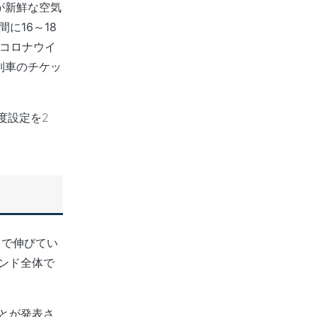
が新鮮な空気
間に16～18
コロナウイ
列車の
チケッ
度設定を2
まで伸びてい
インド全体で
とが発表さ