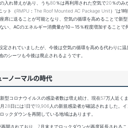
気の入れ替えがあり、うち80％は再利用された空気で20％のみ
：The Roof Mounted AC Package Unit）”は
1時
座席に送ることが可能
となり、空気の循環を高めることで新型
ない、
ACのエネルギー消費量が10～15％程度増加
することで
に設定されていましたが、今後は空気の循環を高める代わりに温
地のシーツも今後は廃止されるようです。
ューノーマルの時代
が新型コロナウイルスの感染者数は増え続け、現在57万人近く
28日には1日で19,906人の新規感染者が確認されました。
ロックダウンを再開している地域はあります。
ンが再開されており、7月末までロックダウンが再度延長されるこ