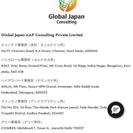
Global Japan AAP Consulting Private Limited
チェンナイ事務所（本社・タミルナドゥ州）
No.77, Chamiers Road, R.A.Puram, Chennai, Tamil Nadu, 600028
バンガロール事務所（カルナタカ州）
#267, Grey Stone, Ground Floor, 6th Cross Road, 1st Stage, Indira Nagar, Bengaluru, Karn
ataka, 560 038
ハイデラバード事務所（テランガナ州）
605/A, 5th Floor, Vasavi MPM Grand, Ameerpet, Yella Reddy Guda
Hyderabad, Telangana, 500073
スリシティ事務所（アンドラプラデシュ州）
Flat No 102, 1st floor, The Abode, Park Avenue Layout, Tada Mandal, Tada,
Tirupathi District, Andhra Pradesh, 524401
デリー事務所（デリー準州）
COWRKS, Worldmark 1, Tower A , Aerocity Delhi 110037