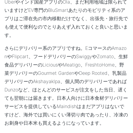
Uberやインド国産アプリのOla、まだ利用地域は限られて
いますけどEV専門のBluSmartあたりのモビリティ系のア
プリはご滞在先の市内移動だけでなく、出張先・旅行先で
も使えて便利なのでとりあえず入れておくと良いと思いま
す。
さらにデリバリー系のアプリですね。EコマースのAmazo
nやFlipcart、フードデリバリーのSwiggyやZomato、生鮮
食品デリバリーのLiciousやMeatigo、FreshtoHome、野
菜デリバリーのGourmet GardenやDeep Rooted、乳製品
デリバリーのAkshayaklpa、個人間のデリバリーであれば
Dunzoなど、ほとんどのサービスが注文をした当日、遅く
ても翌朝には届きます。日本人向けに日本食材デリバリー
サービスを提供しているMaindishはまだアプリはないで
すけど、海外では買いにくい薄切り肉であったり、冷凍の
お刺身や日本米も買えるようになっています。