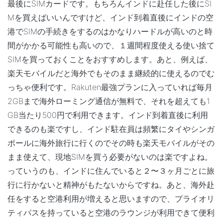
最後にSIMカードです。もちろんインドに赴任した後にSI
Mを買えばいいんですけど、インド到着直後にインドの空
港でSIMの手続きをするのはかなりハードルが高いのと時
間がかかる可能性も高いので、１週間程度使える使い捨て
SIMを買っておくことをおすすめします。あと、例えば、
楽天モバイルだと海外でもそのまま継続的に使えるのでむ
っちゃ便利です。Rakuten最強プランに入っていれば毎月
2GBまで海外ローミング通信が無料で、それを超えても1
GB当たり500円で利用できます。インド到着直後に利用
できるのも楽ですし、インド駐在員は頻繁にタイやシンガ
ポールに海外旅行に行くのでその時も楽天モバイルがその
まま使えて、現地SIMを買う必要がないのは楽ですよね。
っていうのも、インドに住んでいると２〜３ヶ月ごとに旅
行に行かないと精神がもたないからですね。あと、海外赴
任をすると空港利用が増えると思いますので、プライオリ
ティパスを持っていると空港のラウンジが利用できて便利