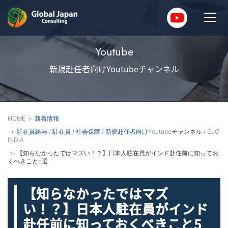
Youtube
新規赴任者向けYoutubeチャンネル
HOME
新着情報
駐在員給与
/
駐在員
/
社会保障
/
新規赴任者向けYoutubeチャンネル
/
GJC
INDIA
【知らなかったではマズい！？】日本人駐在員がインド赴任前に知ってお
くべきこと5選
【知らなかったではマズ
い！？】日本人駐在員がインド
赴任前に知っておくべきこと5