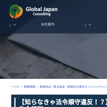
会社案内
HOME
新着情報
取締役会
/
株主総会
/
新規赴任者向けYoutubeチャ
【知らなきゃ法令順守違反！？