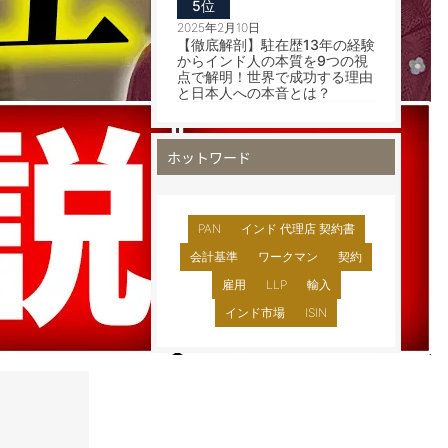
5位
2025年2月10日
【徹底解剖】駐在歴13年の経験
からインド人の本質を9つの視
点で解明！世界で成功する理由
と日本人への本音とは？
ホットワード
PAN
インド 代理店 契約書
会計基準
ワークマン
契約
雇用
LLP
輸入
インド市場
ISIN