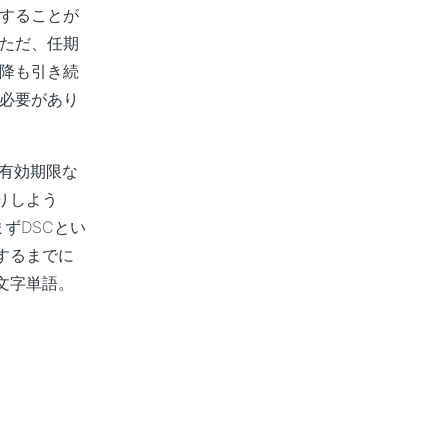
することが
ただ、任期
降も引き続
必要があり
、有効期限な
りしよう
ずDSCとい
するまでに
文字単語。