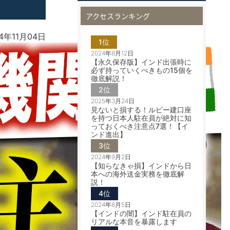
アクセスランキング
4年11月04日
1位
2024年8月12日
【永久保存版】インド出張時に
必ず持っていくべきもの15個を
徹底解説！
2位
2025年3月24日
見ないと損する！ルピー建口座
を持つ日本人駐在員が絶対に知
っておくべき注意点7選！【イ
ンド進出】
3位
2024年9月2日
【知らなきゃ損】インドから日
本への海外送金実務を徹底解
説！
4位
2024年8月5日
【インドの闇】インド駐在員の
リアルな本音を暴露します