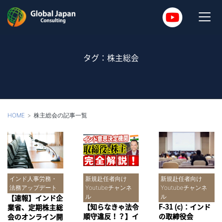
タグ：株主総会
HOME
株主総会の記事一覧
インド人事労務・
新規赴任者向け
新規赴任者向け
法務アップデート
Youtubeチャンネ
Youtubeチャンネ
【速報】インド企
ル
ル
【知らなきゃ法令
F-31 (c)：インド
業省、定期株主総
順守違反！？】イ
の取締役会
会のオンライン開