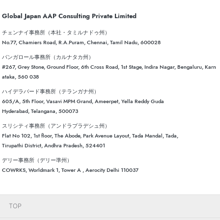
Global Japan AAP Consulting Private Limited
チェンナイ事務所（本社・タミルナドゥ州）
No.77, Chamiers Road, R.A.Puram, Chennai, Tamil Nadu, 600028
バンガロール事務所（カルナタカ州）
#267, Grey Stone, Ground Floor, 6th Cross Road, 1st Stage, Indira Nagar, Bengaluru, Karn
ataka, 560 038
ハイデラバード事務所（テランガナ州）
605/A, 5th Floor, Vasavi MPM Grand, Ameerpet, Yella Reddy Guda
Hyderabad, Telangana, 500073
スリシティ事務所（アンドラプラデシュ州）
Flat No 102, 1st floor, The Abode, Park Avenue Layout, Tada Mandal, Tada,
Tirupathi District, Andhra Pradesh, 524401
デリー事務所（デリー準州）
COWRKS, Worldmark 1, Tower A , Aerocity Delhi 110037
TOP