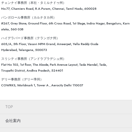
チェンナイ事務所（本社・タミルナドゥ州）
No.77, Chamiers Road, R.A.Puram, Chennai, Tamil Nadu, 600028
バンガロール事務所（カルナタカ州）
#267, Grey Stone, Ground Floor, 6th Cross Road, 1st Stage, Indira Nagar, Bengaluru, Karn
ataka, 560 038
ハイデラバード事務所（テランガナ州）
605/A, 5th Floor, Vasavi MPM Grand, Ameerpet, Yella Reddy Guda
Hyderabad, Telangana, 500073
スリシティ事務所（アンドラプラデシュ州）
Flat No 102, 1st floor, The Abode, Park Avenue Layout, Tada Mandal, Tada,
Tirupathi District, Andhra Pradesh, 524401
デリー事務所（デリー準州）
COWRKS, Worldmark 1, Tower A , Aerocity Delhi 110037
TOP
会社案内