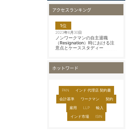
アクセスランキング
1位
2023年6月30日
ノンワークマンの自主退職
（Resignation）時における注
意点とケーススタディー
ホットワード
PAN
インド 代理店 契約書
会計基準
ワークマン
契約
雇用
LLP
輸入
インド市場
ISIN