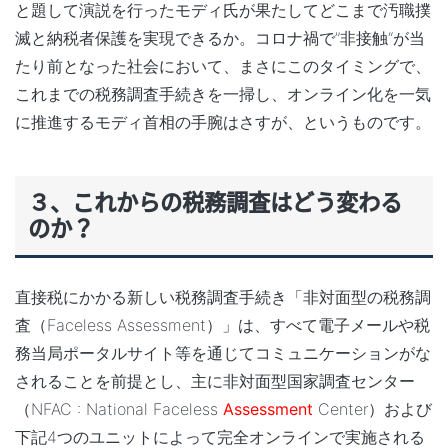
と題して演説を行ったモディ氏が果たしてどこまで汚職撲
滅と納税者保護を実現できるか。コロナ禍で”非接触“が当
たり前となった社会において、まさにこのタイミングで、
これまでの税務調査手続きを一掃し、オンライン化を一気
に推進するモディ首相の手腕はさすが、というものです。
３、これからの税務調査はどう変わる
のか？
直接税にかかる新しい税務調査手続き「非対面型の税務調
査（Faceless Assessment）」は、すべて電子メールや税
務当局ポータルサイト等を通じてコミュニケーションがな
されることを前提とし、主に非対面型国家調査センター
（NFAC : National Faceless
Assessment
Center）および
下記4つのユニットによって完全オンラインで実施される