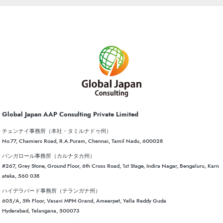
Global Japan AAP Consulting Private Limited
チェンナイ事務所（本社・タミルナドゥ州）
No.77, Chamiers Road, R.A.Puram, Chennai, Tamil Nadu, 600028
バンガロール事務所（カルナタカ州）
#267, Grey Stone, Ground Floor, 6th Cross Road, 1st Stage, Indira Nagar, Bengaluru, Karn
ataka, 560 038
ハイデラバード事務所（テランガナ州）
605/A, 5th Floor, Vasavi MPM Grand, Ameerpet, Yella Reddy Guda
Hyderabad, Telangana, 500073