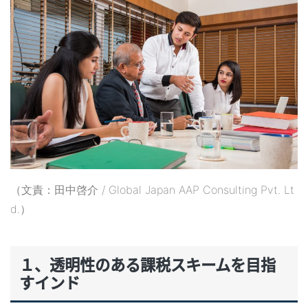
（文責：田中啓介 / Global Japan AAP Consulting Pvt. Lt
d.）
１、透明性のある課税スキームを目指
すインド