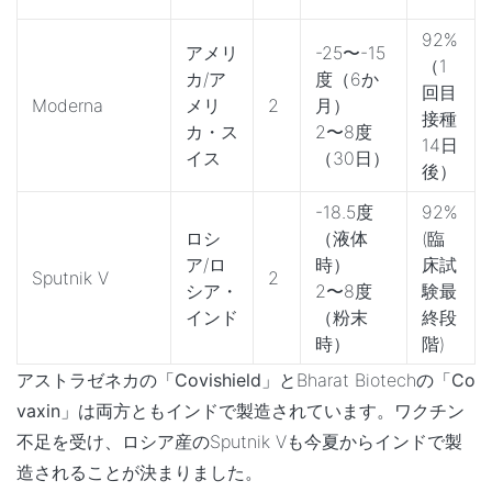
92%
アメリ
-25〜-15
（1
カ/ア
度（6か
回目
Moderna
メリ
2
月）
接種
カ・ス
2〜8度
14日
イス
（30日）
後）
-18.5度
92%
ロシ
（液体
(臨
ア/ロ
時）
床試
Sputnik V
2
シア・
2〜8度
験最
インド
（粉末
終段
時）
階)
アストラゼネカの
「Covishield」
とBharat Biotechの
「Co
vaxin」
は両方ともインドで製造されています。ワクチン
不足を受け、ロシア産のSputnik Vも今夏からインドで製
造されることが決まりました。