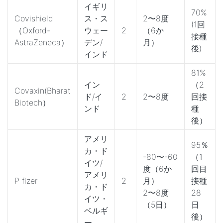
イギリ
70%
Covishield
ス・ス
2〜8度
(1回
（Oxford-
ウェー
2
（6か
接種
AstraZeneca）
デン/
月）
後)
インド
81%
イン
（2
Covaxin(Bharat
ド/イ
2
2〜8度
回接
Biotech）
ンド
種
後）
アメリ
95％
カ・ド
-80〜-60
（1
イツ/
度（6か
回目
アメリ
P fizer
2
月）
接種
カ・ド
2〜8度
28
イツ・
（5日）
日
ベルギ
後）
ー