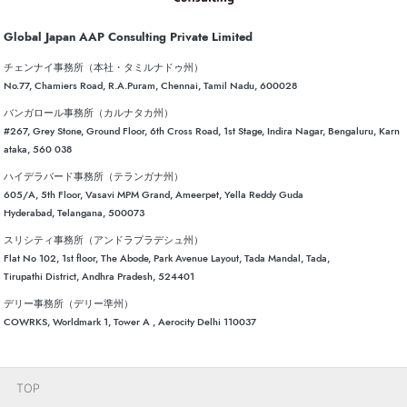
Global Japan AAP Consulting Private Limited
チェンナイ事務所（本社・タミルナドゥ州）
No.77, Chamiers Road, R.A.Puram, Chennai, Tamil Nadu, 600028
バンガロール事務所（カルナタカ州）
#267, Grey Stone, Ground Floor, 6th Cross Road, 1st Stage, Indira Nagar, Bengaluru, Karn
ataka, 560 038
ハイデラバード事務所（テランガナ州）
605/A, 5th Floor, Vasavi MPM Grand, Ameerpet, Yella Reddy Guda
Hyderabad, Telangana, 500073
スリシティ事務所（アンドラプラデシュ州）
Flat No 102, 1st floor, The Abode, Park Avenue Layout, Tada Mandal, Tada,
Tirupathi District, Andhra Pradesh, 524401
デリー事務所（デリー準州）
COWRKS, Worldmark 1, Tower A , Aerocity Delhi 110037
TOP