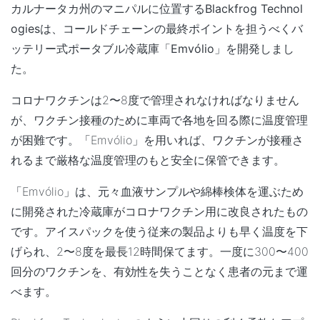
カルナータカ州のマニパルに位置する
Blackfrog Technol
ogies
は、コールドチェーンの最終ポイントを担うべく
バ
ッテリー式ポータブル冷蔵庫「Emvólio」を開発しまし
た。
コロナワクチンは2〜8度で管理されなければなりません
が、ワクチン接種のために車両で各地を回る際に温度管理
が困難です。「Emvólio」を用いれば、
ワクチンが接種さ
れるまで厳格な温度管理のもと安全に保管できます。
「Emvólio」は、元々血液サンプルや綿棒検体を運ぶため
に開発された冷蔵庫がコロナワクチン用に改良されたもの
です。アイスパックを使う従来の製品よりも早く温度を下
げられ、2〜8度を最長12時間保てます。一度に300〜400
回分のワクチンを、有効性を失うことなく患者の元まで運
べます。