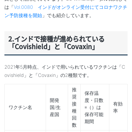
は「
Vol.0080 インドがオンライン受付にてコロナワクチ
ン予防接種を開始
」でも紹介しています。
2.インドで接種が進められている
「Covishield」と「Covaxin」
2021年5月時点、インドで用いられているワクチンは「C
ovishield」と「Covaxin」の2種類です。
推
保存温
奨
開発
度・日数
接
有効
ワクチン名
国/生
※（）は
種
率
産国
保存可能
回
期間
数