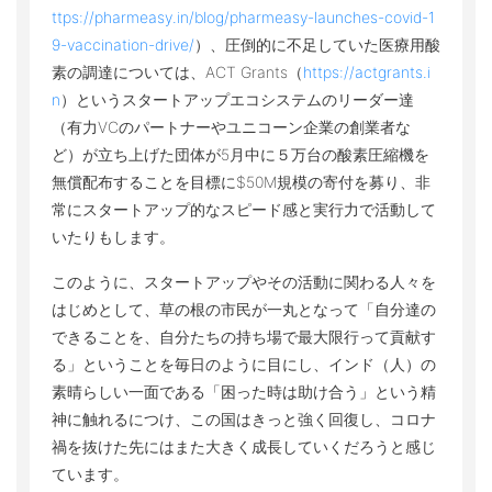
ttps://pharmeasy.in/blog/pharmeasy-launches-covid-1
9-vaccination-drive/
）、圧倒的に不足していた医療用酸
素の調達については、ACT Grants（
https://actgrants.i
n
）というスタートアップエコシステムのリーダー達
（有力VCのパートナーやユニコーン企業の創業者な
ど）が立ち上げた団体が5月中に５万台の酸素圧縮機を
無償配布することを目標に$50M規模の寄付を募り、非
常にスタートアップ的なスピード感と実行力で活動して
いたりもします。
このように、スタートアップやその活動に関わる人々を
はじめとして、草の根の市民が一丸となって「自分達の
できることを、自分たちの持ち場で最大限行って貢献す
る」ということを毎日のように目にし、インド（人）の
素晴らしい一面である「困った時は助け合う」という精
神に触れるにつけ、この国はきっと強く回復し、コロナ
禍を抜けた先にはまた大きく成長していくだろうと感じ
ています。