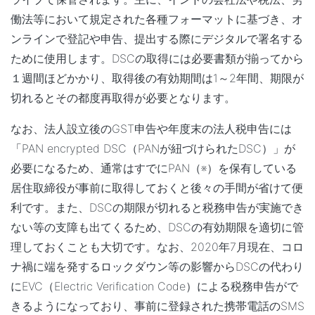
働法等において規定された各種フォーマットに基づき、オ
ンラインで登記や申告、提出する際にデジタルで署名する
ために使用します。DSCの取得には必要書類が揃ってから
１週間ほどかかり、取得後の有効期間は1～2年間、期限が
切れるとその都度再取得が必要となります。
なお、法人設立後のGST申告や年度末の法人税申告には
「PAN encrypted DSC（PANが紐づけられたDSC）」が
必要になるため、通常はすでにPAN（※）を保有している
居住取締役が事前に取得しておくと後々の手間が省けて便
利です。また、DSCの期限が切れると税務申告が実施でき
ない等の支障も出てくるため、DSCの有効期限を適切に管
理しておくことも大切です。なお、2020年7月現在、コロ
ナ禍に端を発するロックダウン等の影響からDSCの代わり
にEVC（Electric Verification Code）による税務申告がで
きるようになっており、事前に登録された携帯電話のSMS