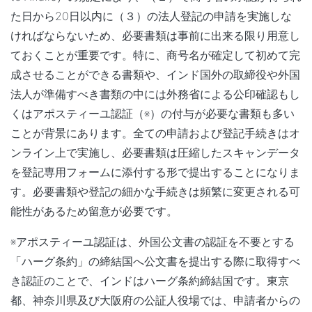
た日から20日以内に（３）の法人登記の申請を実施しな
ければならないため、必要書類は事前に出来る限り用意し
ておくことが重要です。特に、商号名が確定して初めて完
成させることができる書類や、インド国外の取締役や外国
法人が準備すべき書類の中には外務省による公印確認もし
くはアポスティーユ認証（※）の付与が必要な書類も多い
ことが背景にあります。全ての申請および登記手続きはオ
ンライン上で実施し、必要書類は圧縮したスキャンデータ
を登記専用フォームに添付する形で提出することになりま
す。必要書類や登記の細かな手続きは頻繁に変更される可
能性があるため留意が必要です。
※アポスティーユ認証は、外国公文書の認証を不要とする
「ハーグ条約」の締結国へ公文書を提出する際に取得すべ
き認証のことで、インドはハーグ条約締結国です。東京
都、神奈川県及び大阪府の公証人役場では、申請者からの