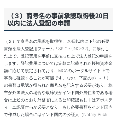
（３）商号名の事前承認取得後20日
以内に法人登記の申請
（２）で商号名の承認を取得後、20日以内に下記の必要
書類を法人登記用フォーム「SPICe (INC-32)」に添付し
た上で、登記費用を事前に支払った上で法人登記の申請を
します。登記費用については定款に記載された授権資本金
額に応じて規定されており、MCAのポータルサイト上で
事前に確認することが可能です。なお、下記のa）～ｆ）
の書類は承認が得られた商号名を記入する必要があり、株
主が外国法人の場合や取締役がインド国外居住者である場
合は上述のとおり外務省による公印確認もしくはアポステ
ィーユ認証付与が必要となり、もし必要書類をインド国内
で作成した場合にはインド国内の公証人（Notary Publi