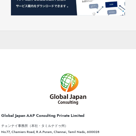
Global Japan AAP Consulting Private Limited
チェンナイ事務所（本社・タミルナドゥ州）
No.77, Chamiers Road, R.A.Puram, Chennai, Tamil Nadu, 600028