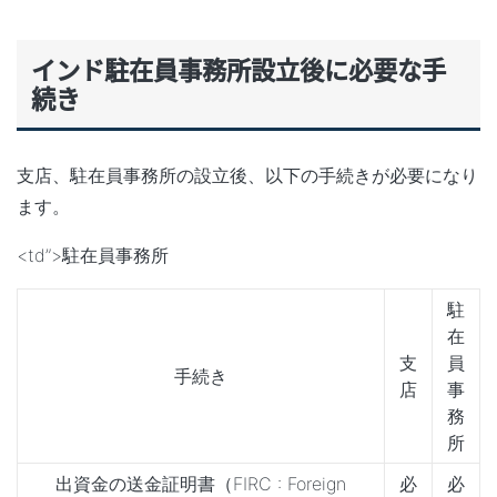
インド駐在員事務所設立後に必要な手
続き
支店、駐在員事務所の設立後、以下の手続きが必要になり
ます。
<td”>駐在員事務所
駐
在
支
員
手続き
店
事
務
所
出資金の送金証明書（FIRC : Foreign
必
必