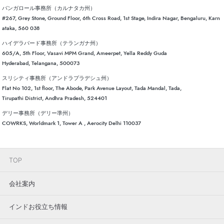
バンガロール事務所（カルナタカ州）
#267, Grey Stone, Ground Floor, 6th Cross Road, 1st Stage, Indira Nagar, Bengaluru, Karn
ataka, 560 038
ハイデラバード事務所（テランガナ州）
605/A, 5th Floor, Vasavi MPM Grand, Ameerpet, Yella Reddy Guda
Hyderabad, Telangana, 500073
スリシティ事務所（アンドラプラデシュ州）
Flat No 102, 1st floor, The Abode, Park Avenue Layout, Tada Mandal, Tada,
Tirupathi District, Andhra Pradesh, 524401
デリー事務所（デリー準州）
COWRKS, Worldmark 1, Tower A , Aerocity Delhi 110037
TOP
会社案内
インドお役立ち情報