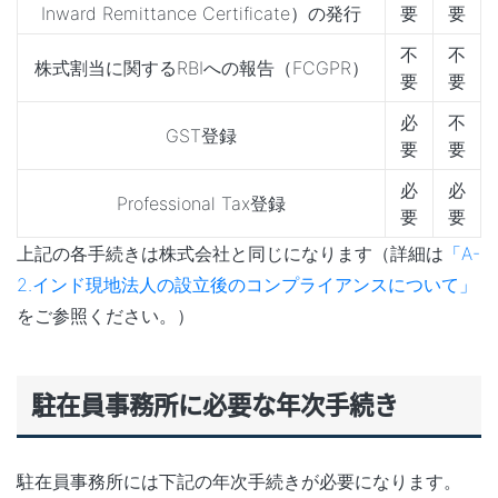
Inward Remittance Certificate）の発行
要
要
不
不
株式割当に関するRBIへの報告（FCGPR）
要
要
必
不
GST登録
要
要
必
必
Professional Tax登録
要
要
上記の各手続きは株式会社と同じになります（詳細は
「A-
2.インド現地法人の設立後のコンプライアンスについて」
をご参照ください。）
駐在員事務所に必要な年次手続き
駐在員事務所には下記の年次手続きが必要になります。